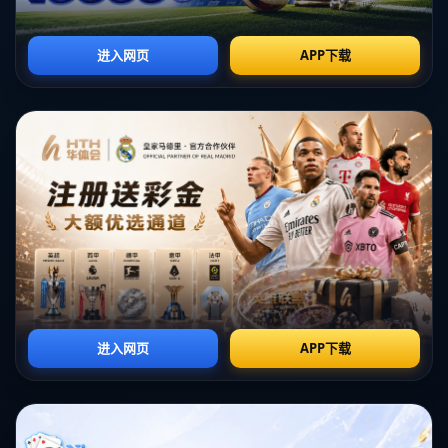
都精准无误，为球队的进攻组织提供了强有力的支持。
这样的数据背后，是他对比赛节奏的深刻理解和对队友
跑位的精准判断。
高传球成功率不仅体现技术，更是一
种比赛智慧的象征
。在现代足球中，中场球员的传球能
力往往决定了一支球队的战术流畅性，而居勒尔无疑在
这方面展现了超乎年龄的成熟。
案例分析：居勒尔如何改变比赛局势
以本场比赛为例，居勒尔在下半场的一次关键传球直接
撕开了塞尔塔的防线，为队友创造了一次绝佳的得分机
会。虽然最终队友未能将球打进，但这一传球充分体现
了居勒尔视野的开阔和对比赛的掌控能力。此外，他在
比赛中的
无球跑动
也为球队拉开了空间，让对手防不胜
防。正是这些细节，造就了他
100%传球成功率
的惊人
数据，也让人们看到了一位未来巨星的雏形。
年轻球员的成长之路与未来期待
居勒尔的表现让人不禁联想到许多西甲赛场上的传奇球
员。他在对阵塞尔塔时的连续进球纪录，以及本场令人