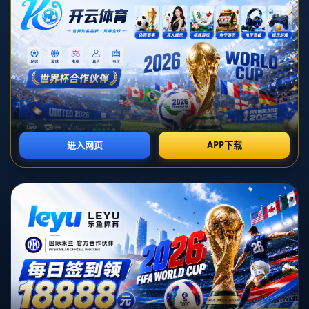
发布日期：2026-08-07T06:30:27+08:00
金玟哉收获职业生涯第三座联赛冠军 曾随那不勒斯夺得
意甲
引言：金玟哉的冠军之路令人瞩目
在足球世界中，能够多次捧起联赛冠军奖杯的球员总是
备受关注。作为韩国足球的骄傲，
金玟哉
凭借出色的防
守能力和稳定的发挥，近期收获了职业生涯的第三座联
赛冠军。这位曾效力于那不勒斯的后卫，不仅在意甲赛
场上留下了深刻印记，如今更是在新的舞台上延续着自
己的辉煌。今天，我们就来聊聊金玟哉的冠军历程以及
他背后的努力与成长。
金玟哉的冠军之路：从国内到欧洲的蜕变
金玟哉的足球生涯起步于韩国国内联赛，作为一名中后
卫，他以出色的身体素质和精准的防守判断迅速崭露头
角。早年在K联赛中，他便帮助球队捧起冠军奖杯，开
启了自己的冠军之路。随后，他的职业生涯迈向更广阔
的舞台——欧洲足坛。
2022年，金玟哉加盟意甲劲旅那不勒斯，并在2022-2023
赛季随队夺得
意甲冠军
，这是他职业生涯中一个重要的
里程碑。在那不勒斯的表现中，金玟哉展现了
顶级后卫