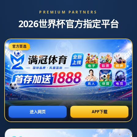
新闻中心
分类
【球鞋焦点】迪班萨穿“Air Bakin”配色KD18惊
艳麦当劳全明星扣篮大赛