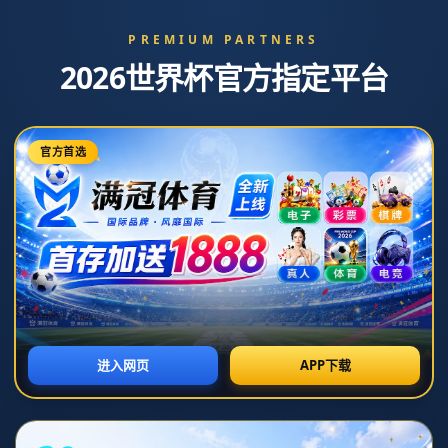
新闻中心
分类
穆迪出战10分钟5投全失，三分3中0无得分，仅贡
献3篮板