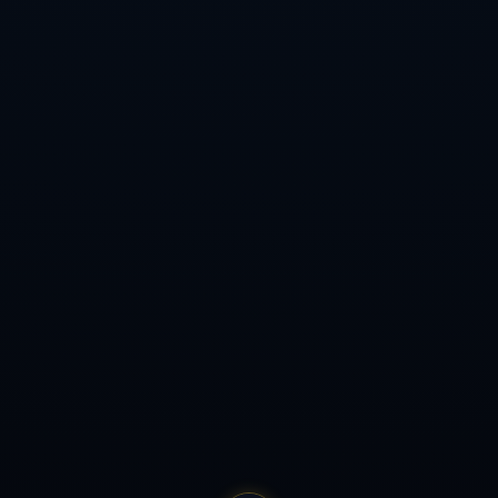
回顾NBA历史，许多年轻球员都经历过类似穆迪的低谷
期。以湖人队的库兹马为例，他在职业生涯初期也曾因
上场时间有限而表现挣扎，但通过不断调整心态和提升
技术，最终成为球队的重要轮换球员。穆迪或许可以从
中汲取经验，专注于自身成长，而非被短暂的低迷所困
扰。
穆迪的
5投0中
和
三分3中0
只是职业生涯中的一个片段，
3个篮板
则展现了他的潜力。只要给予足够的时间和信
任，这位年轻球员仍有希望在勇士队中找到自己的立足
之地。
上一篇 : 英雄联盟15周年庆典，超级粉丝公益
皮肤三款震撼发布！
下一篇 : 刘航坦言：受不可抗力影响，暂无法
开展活动
友情链接：
杏彩网站
甘肃省临夏回族自治州东乡族自治县汪集乡