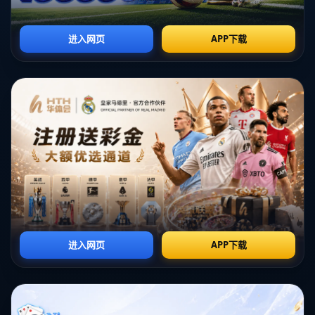
以行破险阻：行动是最好的证明
光有良好的心态还不够，真正的突破需要付诸行动。
WE战队在比赛中展现出的执行力，正是“以行破险阻”的
最佳诠释。无论是精准的技能释放，还是团队间的无间
配合，都体现了他们对胜利的渴望和不懈的努力。官方
发布的
WE赛后返图
中，选手们脸上的汗水和坚定的眼
神，无不传递着这种拼搏精神。
例如，在面对对手的强力进攻时，WE战队的辅助选手
果断开团，为团队争取了宝贵的输出空间。这种临危不
乱的行动力，正是他们在赛场上破除险阻的关键。
行动
力与心态相辅相成
，缺一不可。
粉丝共鸣：WE精神的力量
WE战队的表现不仅感染了现场观众，也通过
赛后返图
传递给了无数线上粉丝。许多粉丝在社交媒体上留言，
表示从WE战队的表现中汲取了力量。一位粉丝写道：
“看到WE在逆境中依然不放弃，我也在生活中学会了
稳
住心态
，勇敢面对困难。”这种精神层面的共鸣，正是电
竞文化的魅力所在。