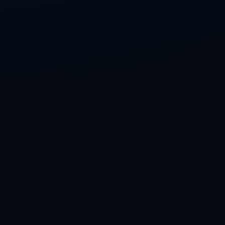
来充满希望，也让更多的观众期待。