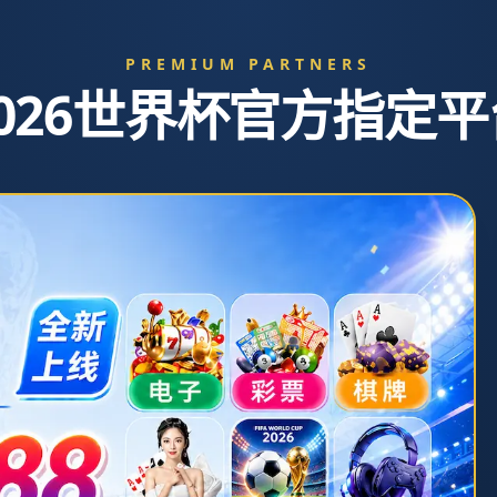
首页
关于我们