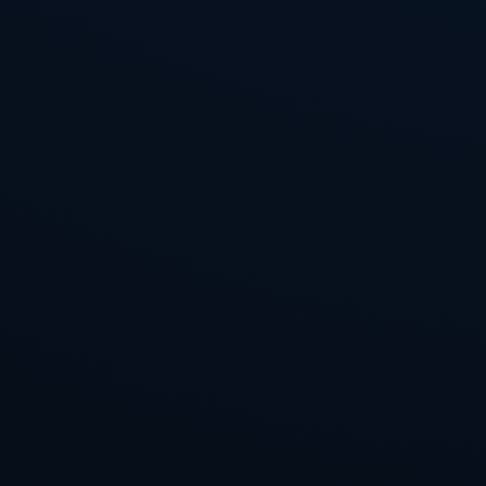
从过去到现在，中国跳水队一直以
系统化培养机制
事实也证明，这种模式不仅行之有效，更让中国的
团队协作与个人实力的完美结合
虽然比赛中个人发挥非常重要，但两人成功的背后
水队的团队精神
让我们看到运动不仅是一种个人成
从她们的日常训练中不难发现，每一次跳水动作的
展望未来：不止于冠军的梦想
虽然这次夺冠极具含金量，但两位选手的征程绝不
献自己的力量。