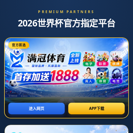
新闻中心
分类
童磊精妙传中，布彭扎头球巧破门