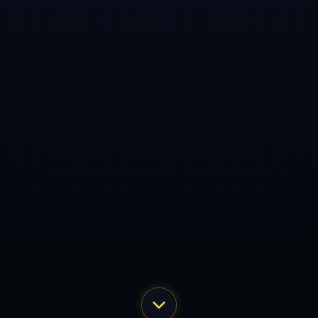
理的较量。勇士通过高效的团队协作与战术执行，展现
了现代篮球的精髓。而火箭在这样一场高压关键比赛中
的表现，凸显了其三分战术的短板：在手感不佳时未能
及时调整策略。
勇士的18记三分绝不是偶然，这背后是
数据分析、战术
设计，甚至是团队心理建设
等多方面的结合。而对于火
箭来说，或许这场比赛也为未来的战术改进敲响了警
钟。
上一篇 : 勇士上演黑七奇迹：4-3逆转火箭挺进
西部半决赛
下一篇 : 贝林厄姆停赛三场，皇马未来四战受
影响
友情链接：
杏彩网站
甘肃省临夏回族自治州东乡族自治县汪集乡
0871-5613361