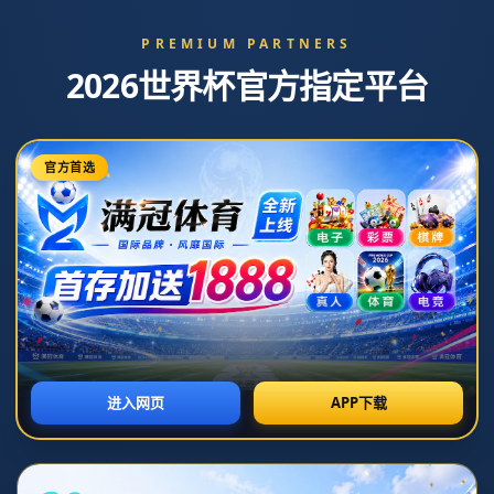
新闻中心
分类
世界杯投注平台靠谱吗？鉴别正规平台的方法