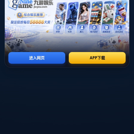
工审批”，这正是高风险信号。
三看玩法透明度 赔率是否公正能否公开校验