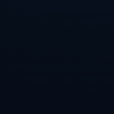
欧足联通常采用小组赛加附加赛的模式 每组头名直接
能力 对强队来说 一两场失误就可能引发连锁反应
南美预选赛 主客场双循环的地狱强度
如果说欧洲预选赛是高手云集的分组赛 那么南美预
弱旅 这让南美区预选赛被普遍认为是世界上最难的
在这样的赛制下 稳定性变得比一两场闪光更为重要 
高原主场 或极具侵略性的打法抢分 成为影响出线
曾经出线常客则因客场战绩不佳跌出前列 在南美区
亚足联预选赛 亚洲足球的分层与突破路径
相较于欧洲和南美 亚洲区预选赛的变化与改革更为
围赛筛掉排名靠后的队伍 随后进行小组赛与最终阶段