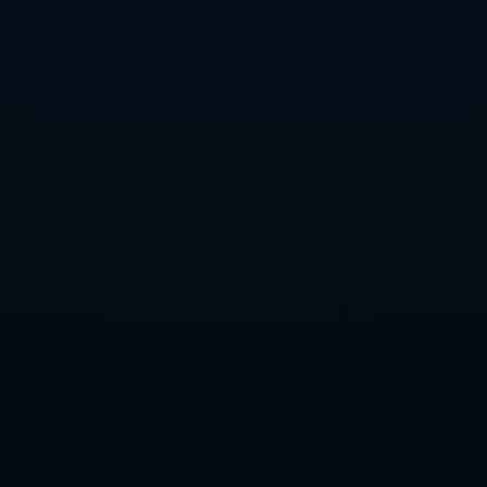
足球发展方向的风向标 例如某一阶段预选赛中 中国队在主场击败
游球队的潜在上升可能 同时 如卡塔尔 沙特等中东球队在本土化
外围赛已经不再是东亚独角戏 而是一场区域足球现代化进程的综
杯外围赛中却面临极为苛刻的名额限制 这使得非足联预选赛长期
后由这些头名进行主客场对决 决出最终出线球队 这意味着 哪怕