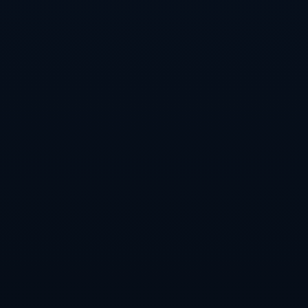
晋级 剩余席位则通过附加赛决出 由于中游球队整体实力上升 类
 欧洲外围赛已不只是强者通关 更像是一场高强度的常态内卷
选赛则是纯粹的硬碰硬 南美足联采用所有球队主客场双循环积分
外围赛之一 整个过程更接近漫长联赛而非杯赛
阿根廷 巴西 乌拉圭等传统强队通常能凭借阵容深度和经验长期占
格局的关键变量 以某届预选赛为例 智利曾通过一波强势连胜压过
 每一分都具重量 每一个客场都是考验球队心理与身体极限的试
频繁 以适应不断扩容的世界杯名额和亚洲内部实力差距较大的现
的强强对话 亚洲传统强队如日本 韩国 伊朗 澳大利亚 沙特往