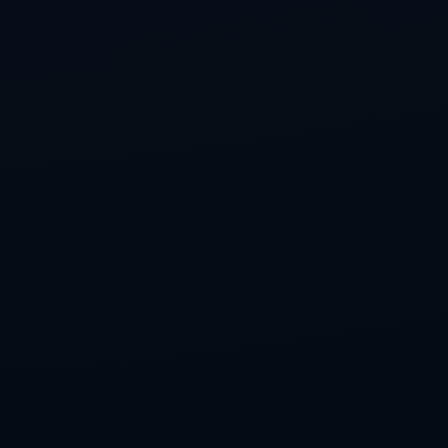
强敌韩国 引发关于战术革新和精神层面的广泛讨论 虽
归化政策 清晰青训体系的推动下 在预选赛中表现愈
合比拼
处于高风险 高淘汰率状态 非洲通常采用小组赛加附
是非洲冠军级别球队 也有可能在最后一轮附加赛中功