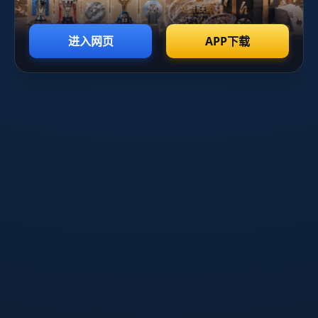
世界杯外围赛各大洲预选赛解析
也更残酷的较量早已悄然展开 那就是世界杯外围赛 各大洲预选
 也是足球文化 资源分配以及发展阶段的集中体现 想真正看懂世
未因此变得宽松 反而让预选赛体系更加精细化 目前由六大洲足联
CAF 北中美及加勒比地区的中北美足联CONCACAF 以及大洋洲
届中不断提升存在感 大洋洲则继续依靠跨洲附加赛来争取晋级机会
界足球力量版图的微妙调整
的板块之一 这里汇集了世界范围内最密集的强队群体 传统豪门如
对于顶级球队来说 小组赛似乎只是走流程 但实际上 欧洲预选赛
曾在附加赛中被瑞典淘汰 无缘世界杯 这说明 在赛程相对紧凑 