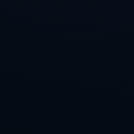
成长空间 也有强队之间高度对抗的戏剧张力
近年来 中国 日本 韩国之间的交锋 常被视为亚洲
然最终未能稳定延续势头 但这种局部爆发体现出中
发稳定 成为亚洲出线格局中不可忽视的力量 亚洲
非足联预选赛 高密度天才与残酷名额限制
非洲拥有巨量足球人口和惊人的身体天赋 但在世界
加赛的形式 先通过多轮预选筛选出各小组头名 然
亏一篑