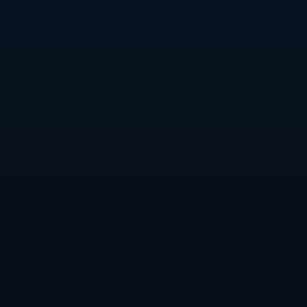
发力时，下半场进球多于上半场的特殊盘口可能提供更
高价值。再如在淘汰赛阶段，如果你判断90分钟内双方
谨慎保守，但看好强队在加时或点球中晋级，那么胜平
负和晋级盘口的组合，就可以更精准地反映你的观点。