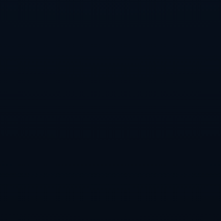
为了将这些原则落地，可以看一个简化的
案例分析
。假
设某届世界杯小组赛，A队是夺冠热门，前两轮一胜一
平，尚未确保晋级；B队两战皆负，只剩理论希望。初
盘开出A队让一球球半，A队低水。一眼看去，似乎是
“强队赢两个球很正常”。进阶玩家会向下深挖 首先观察
两队战意 A队只要不输就大概率出线，未必非要大胜 而
B队虽然出线渺茫，但若主场作战或希望挽回颜面，其
战意未必比A队低 其次从战术相克看 若B队擅长密集防
守反击，而A队对密防破解能力一般，那再深的盘口也
可能显得偏高 再对比盘口变化 若后续盘口维持在一球
球半，但上盘水位逐渐升高甚至接近满水，说明市场对
A队大胜的信心在下降 这时，进阶思路可能是放弃追热
门改为小注博B队受让 或干脆观望 而不是简单地因为A