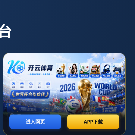
产品中心
新闻动态
联系杏彩网站