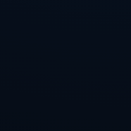
世界杯历来不缺冷门，从卫冕冠军小组出局，到超
的幻想者，而是那些耐心筛选信息的人。阿军就是
明显，但阿军在分析过程中发现了几个关键信号。
其一，南美队首战刚经历漫长拉锯战，体能消耗极
平衡的改善趋势，尤其是边路突破威胁不小；其三
下降。
基于这些信息，阿军采取了“比分+双重机会”的策
胜，比分正好命中他此前预测的2比1。外界眼中
险可控的冷门投资。
这种案例提醒人们：世界杯投注中的冷门，并非凭
会、战术演练、天气与场地等影响因素，这也是成
资金管理：真正决定能走多远的隐形因素