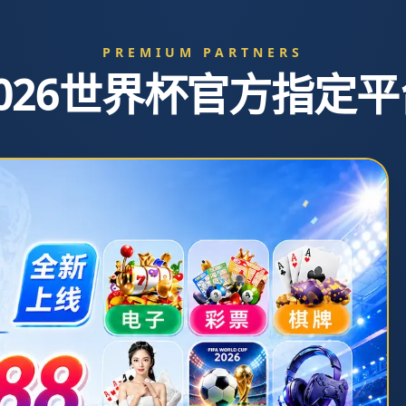
首页
关于我们