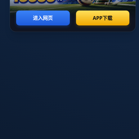
< 返回列表
世
发布日期：2026-08-07T06:30:28+08:00
世界杯外围竞猜投注技巧：专业玩家的心得分享