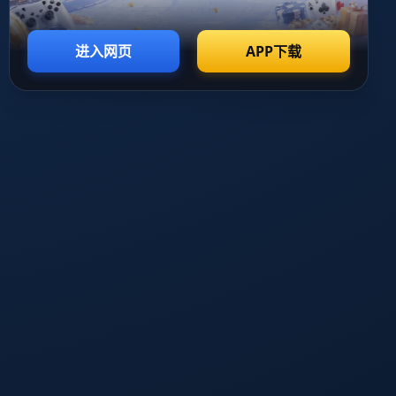
当前位置：
首页
>
新闻中心
分享