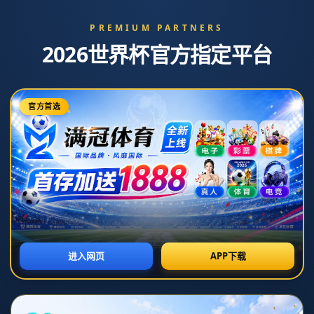
新闻中心
分类
巴里奥斯：全力备战西甲剩余赛事，世俱杯将全
力以赴