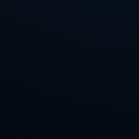
关键对决
，他们将极有可能挤掉热刺，进入前四。
数据与案例：历史交锋中的启示
从历史交锋数据来看，切尔西对阵曼联时往往占据心
当出色，胜率高达70%以上。以本赛季早些时候维
能在最后决战中为他们提供信心。
心理与状态：决定胜负的无形因素
除了技战术层面的较量，球员的心理状态和球队士
往能迸发出惊人的能量。反观曼联和热刺，内部问
凝聚力亟待提升。
结语前的展望：谁能笑到最后
随着联赛进入尾声，切尔西与维拉的最后两轮比赛
属。是切尔西继续保持强势，还是维拉实现逆袭？
上一篇 : 枪迷：四大皆空有辱体育精神 黄健翔：这顶