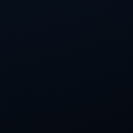
拉对阵热刺则稍显劣势，但本赛季维拉的主场战绩相
术执行力，成功限制了热刺的边路进攻。这种经验或许
期，球员们斗志昂扬，尤其是年轻球员在关键时刻往
尤其是曼联，近期在联赛中的表现令人担忧，球队的
场比赛的结果都将直接影响
欧冠附加赛区
的最终归
动人心的收官之战！