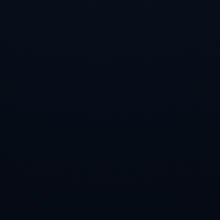
理优势，近五次交锋中切尔西取得了3胜1平1负的成绩。而维
拉主场3-1击败热刺的比赛为例，维拉在比赛中展现了极高的战
气也是决定比赛结果的重要因素。切尔西和维拉目前都处于上升
题和伤病困扰可能让他们在面对
欧冠资格争夺
时显得力不从心。
无疑将成为英超赛场上的焦点。无论是对阵曼联还是热刺，这两
亦或是曼联和热刺捍卫传统强队的荣誉？让我们拭目以待这场激
帽子我戴不起