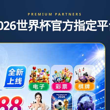
首页
关于我们