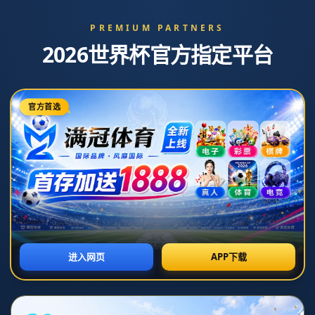
新闻中心
分类
英媒：英超对手预测阿森纳将签下约克雷斯