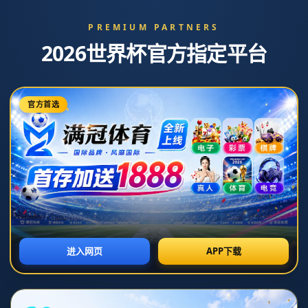
新闻中心
分类
【直播】紧急复盘！大黄赛后直言：野辅节奏太
慢，支援不够果断