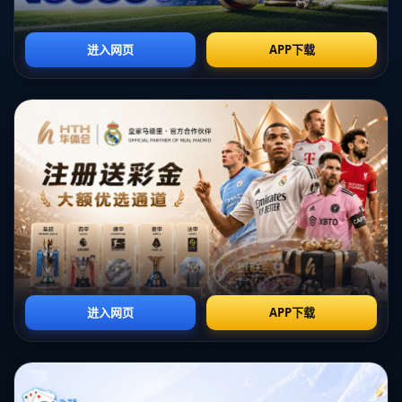
而我方打野与辅助未能及时反制，最终导致野区资源丢
失，雪球越滚越大。这种情况的根源在于
联动不足
，野
辅之间的沟通和节奏把控出现了问题。
二、支援犹豫：团队协作的致命短板
除了野辅节奏，大黄还点出了另一个痛点——
支援犹
豫
。在比赛中，支援的及时性往往决定了一波小规模战
斗的胜负。如果中单或边路被抓，而队友因为判断失误
或犹豫不决未能及时赶到，队伍很容易陷入被动。
支援犹豫
的背后，往往是缺乏明确的指挥和对局势的误
判。试想，当敌方打野抓单时，如果我方队员还在犹豫
是否支援，错失最佳救援时机，最终可能导致全盘皆
输。解决这一问题，需要队伍在赛前明确指挥分工，并
在训练中培养队员的
大局观
，确保每个人都能快速响
应。
三、如何提升野辅节奏与支援效率？
针对大黄提到的两个问题，我们可以从以下几个方面入
手优化：
加强野辅沟通，制定明确计划
野辅作为队伍的前期核心，必须在开局前就明确策略，
例如是否入侵敌方野区、如何保护己方资源等。通过实
时沟通，确保节奏不脱节。