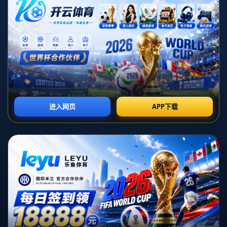
发布日期：2026-08-07T06:30:27+08:00
莫兰特谈临时主帅：他最推崇的就是彼此信任并能做到
倾听
引言：信任与倾听的力量
在竞争激烈的NBA赛场上，球员与教练之间的关系往往
决定了一支球队的凝聚力和战斗力。近日，孟菲斯灰熊
队的当家球星贾·莫兰特在接受采访时，谈及了临时主帅
的执教风格，特别提到了他对“彼此信任”和“倾听”的高
度重视。这番言论不仅让人感受到莫兰特对团队协作的
深刻理解，也让我们意识到，
信任
与
倾听
或许是解锁团
队潜能的关键。本文将围绕这一主题，探讨临时主帅如
何通过信任和沟通赢得球员的支持，并分析其对球队表
现的深远影响。
彼此信任：团队成功的基石
莫兰特在采访中直言，临时主帅最让他印象深刻的品质
就是对“彼此信任”的坚持。信任是任何团队合作的基
础，尤其在高压的职业篮球环境中，教练与球员之间的
互信可以直接影响比赛策略的执行效果。莫兰特提到，
临时主帅从不独断专行，而是鼓励球员在场上展现自己
的判断力，这种信任让球员更有信心去执行战术。
以灰熊队近期的一场比赛为例，在面对强敌时，临时主