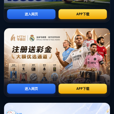
帅大胆放权，让莫兰特在关键时刻主导进攻节奏。结
果，莫兰特不仅成功带领球队完成逆转，还在赛后表
示，正是教练的信任让他敢于承担责任。可见，
彼此信
任
不仅仅是一种理念，更是提升球员表现的催化剂。
倾听的重要性：建立沟通的桥梁
除了信任，莫兰特还特别提到临时主帅在
倾听
方面的能
力。他表示，教练总是愿意花时间聆听球员的想法，无
论是战术调整还是个人状态的反馈，这种开放的态度让
球队内部的沟通更加顺畅。
倾听
并不是简单的听，而是
要真正理解球员的需求，并据此调整策略。
例如，在一次球队训练中，莫兰特曾提出对某套防守体
系的担忧，临时主帅并未一味坚持自己的方案，而是耐
心听取意见，并在后续比赛中进行了针对性调整。这一
举动不仅解决了问题，也让球员感受到自己的声音被重
视，从而更加投入到比赛中。这种
倾听
的文化，正是团
队和谐的重要保障。
信任与倾听的双重作用：提升球队凝
聚力
当
彼此信任
与
倾听
相结合时，球队的凝聚力会得到显著
提升。莫兰特坦言，临时主帅的这种管理风格让灰熊队
在面对困境时更具韧性。球员们不再只是单纯执行命