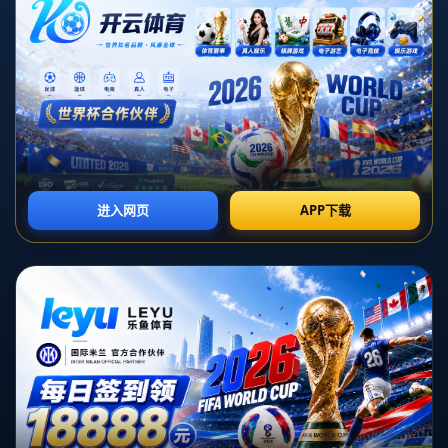
发布日期：2026-08-07T06:30:28+08:00
虎娘日报：云顶之弈13.14版本改动曝光 Uzi发文感谢队
友
引言：版本更新与电竞热血并存的焦点时刻
各位游戏爱好者和电竞粉丝，近期《云顶之弈》13.14版
本的改动消息一经曝光，便引发了广大玩家的热议。与
此同时，电竞圈也传来暖心一幕，传奇选手Uzi通过社交
平台发文，深情感谢队友的支持与陪伴。今天，我们就
来聊聊这两个备受关注的话题：
云顶之弈新版本的改动
亮点
以及
Uzi与队友之间的深厚情谊
，带你一探背后的故
事与细节。
云顶之弈13.14版本改动：平衡调整与策略革新
《云顶之弈》作为一款深受玩家喜爱的自走棋游戏，每
一次版本更新都牵动着无数玩家的心。此次13.14版本的
改动，官方主要聚焦于
游戏平衡性
和
玩家体验优化
。据
曝光内容显示，新版本将对部分强势阵容进行削弱，例
如“虚空刺客”体系的某些英雄技能伤害将被下调，同时
一些冷门羁绊如“星之守护者”将获得属性加成，鼓励玩
家尝试更多元化的策略搭配。
此外，装备合成路径也迎来调整，部分装备的效果将更