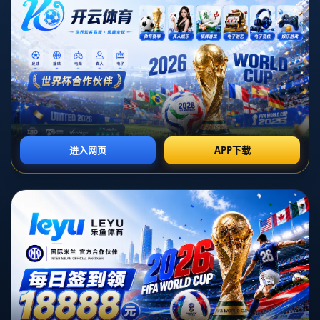
发布日期：2026-08-07T06:30:28+08:00
中国队两连胜延续神话 再次大比分战胜美国队
在近期的一场国际赛事中，中国队以令人瞩目的表现再
次大比分战胜美国队，取得了两连胜佳绩。这一消息不
仅让体育圈震撼，也让无数中国球迷燃起了热血与希
望。从技战术到赛场表现，中国队用行动证明了实力与
背后的辛苦付出。
赛前分析：中国队与美国队的实力对比
在赛前，很多人对这次中美对决充满期待。作为世界体
坛的强队，美国队向来以速度、身体素质、战术多样性
等优势著称。然而，中国队凭借近年来的稳定发挥与团
队协作显得更为强劲。特别是在此前的赛事中，中国队
已经展示出了成熟的赛场阅读能力和
精准的技战术规
划
。