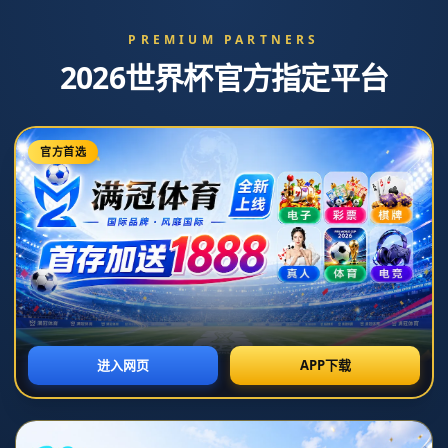
新闻中心
分类
东契奇：季后赛级别对抗，我们全力以赴迎战