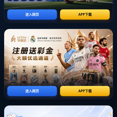
根据数据统计，季后赛期间东契奇的
进攻效率虽有所下
降
，但他的组织能力却得到了进一步体现。他不仅能够
应对多重防守夹击，还善于为队友创造空位机会。在最
近的一场比赛中，他面对连续三次封盖后仍然用精准传
球为队友助攻，足以展现其冷静的比赛心态。
东契奇所展现的团队领导力
我们都知道篮球并不仅仅是某个人的舞台，成功的团队
需要合作。而东契奇凭借
多场关键表现
,正逐步走向一名
全面领导者的角色。在今年季后赛战中，他在处理高压
防守的同时，还能够在快攻中展现强大的控球与视野。
这种“以点带面”的打法，不仅提升了队友士气，也减轻
了个人得分压力。
反观许多其他年轻核心球员，他们更多依赖于个人能