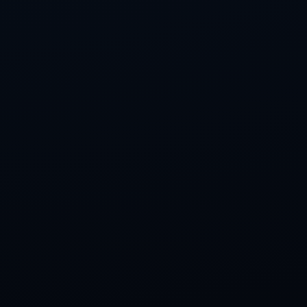
案，这段时间可能成为赛季中最大的危机。
应变化并持续前进，将直接反映皇马的总体竞技水平