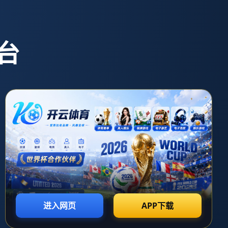
产品中心
新闻动态
联系杏彩网站