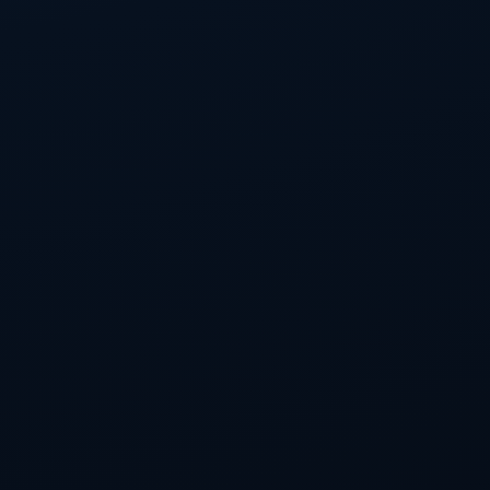
胜负关键将更多依赖其他核心球员的发挥以及整体阵