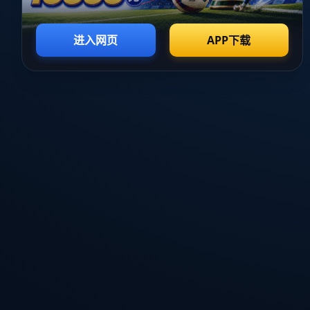
< 返回列表
发布日期：2026-08-07T06:30:27+08:00
皇马赛程中贝林厄姆停赛影响分析
皇家马德里足球俱乐部作为欧洲最具影响力的球队
核心的英格兰小将，因停赛无法参加未来四场比赛
贝林厄姆停赛原因的探究与深远影响
停赛问题引发球迷强烈关注。据了解，贝林厄姆因
王杯比赛，而在联赛和欧冠赛场则无法出战。这一
贝林厄姆之于皇马战术体系的重要性
贝林厄姆的停赛对皇马战术体系无疑是一个显著打
稳定的中场屏障和进攻组织能力。尤其是他与维尼
林厄姆单场贡献一球两助攻，帮助皇马逆转取胜
，
停赛后的皇马如何应对阵容挑战
虽然贝林厄姆的停赛限制了皇马的中场调度能力，
的平衡。例如，他可能会让莫德里奇和克罗斯承担
此外，皇马本赛季深度不足的问题或因这次停赛更
无法参赛，皇马亦可能加大对年轻球员的培养和启