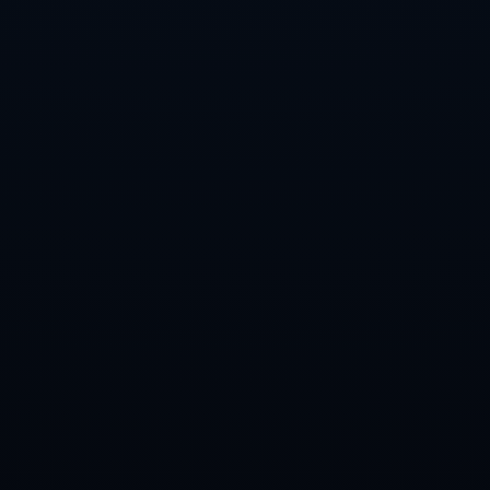
强队时皇马的攻防转换效率可能下降。如果无法快速找到应对方
检验球队综合实力的绝佳契机。如何在失去中场核心的情况下适
创奇迹，我们拭目以待。
准崩盘
城