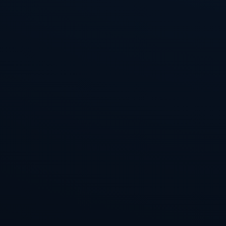
停赛对皇马赛程与目标的潜在威胁
未来四场赛事里，皇马将与至少两支联赛劲旅交锋
容的适配。而任何失误都可能威胁其在联赛榜首的