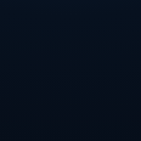
，并参加一场欧冠关键比赛。在缺少贝林厄姆的情况下，比赛的
位置以及欧冠淘汰赛的资格。