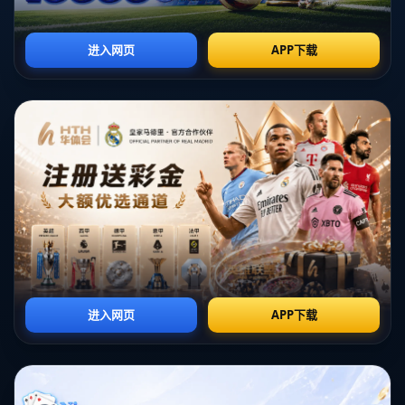
球场沟通的价值 细节决定成败
范迪克提到，与队友罗伯逊的沟通是为了更好地应对当
时的防守局面。这一言论也使我们重新审视了足球这项
运动中的“沟通”要素。事实上，防守中良好的沟通可以
最大化团队协作效益。然而，如果沟通未达到预期效
果，反而会带来负面结果，从而影响比赛走势。