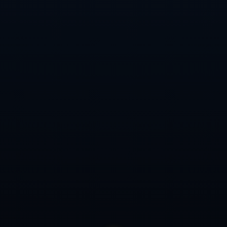
通过这次事件，我们也能得出一些对比赛有价值的启
示。任何队伍想成为冠军之师，都需要通过不断的训练
和实际对抗，将队员之间的沟通做到极致。例如，西班
牙“黄金一代”凭借默契十足的整体配合实现对场上节奏
的掌控，他们之所以无懈可击，很大一部分原因就在于
熟练统一的沟通模式减少了对方创造机会的可能。
对于范迪克个人而言，这次争议或许也将成为一个刻意
练习更高层次配合的契机。
一个真正的领袖不仅善于承
认不足，更重要的是迅速弥补漏洞，为球队创造更多的
胜机。
上一篇 : LPL主持小钰晒美照，库存分享迎接
组内赛
下一篇 : 皇马加时绝杀皇家社会，第41次冲击
国王杯荣耀
友情链接：
杏彩网站
甘肃省临夏回族自治州东乡族自治县汪集乡