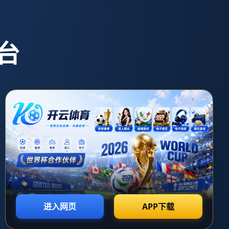
产品中心
新闻动态
联系杏彩网站