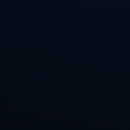
巴西足球的冠军文化
巴西队一向以自己的冠军文化著称。从1958年到