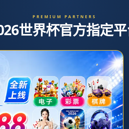
首页
关于我们