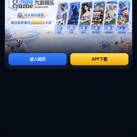
这样的明星选手，更是在传播篮球文化上起到了核心作
用。
通过将个人性能与团队协作完美结合，北京瓷器厂不仅
赢得了球迷的喜爱，也为中国街头篮球的发展注入了新
的活力。
崔雍鑫的快攻上篮只是一个片段，却折射出街
球运动所蕴含的无尽魅力和激情。