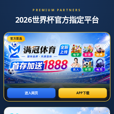
新闻中心
分类
街球霸王崔雍鑫快攻绝杀，北京瓷厂仅差3分