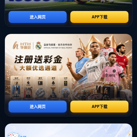
在分析快攻对比赛的重要性时，可以参考东京街头篮球
队的一场标志性比赛。在那场比赛中，领先方在落后对
手的快攻下渐渐丧失优势，最终输掉比赛。通过事后分
析，发现对方球员在快攻中利用了空间感优势，把速度
与技巧发挥得淋漓尽致。这种赛场节奏的掌控无疑是街
球选手的一项必备技能，也是每一个街头球迷需要学习
的地方。像崔雍鑫这样的选手，无疑是在用实际行动向
所有热爱篮球的人传递一种比赛艺术的核心理念。
崔雍鑫的赛场策略：精准与速度的结合
作为街球界的知名人物，崔雍鑫的快攻不只是简单的奔
跑与投篮，而是经过缜密思考的果断行动。球员的快攻
要同时考量场上的篮下防守战略、对方队员布防位置以
及自身动作速度。他在比赛中成功上篮的瞬间，正是对
这些因素完美结合的最佳实践。值得注意的是，这次快
攻不仅打进，而且让北京瓷器厂仅以三分之差继续追
赶，极大提振了队伍士气。
北京瓷器厂：街头篮球文化的象征
北京瓷器厂篮球队实际上已成为街头篮球文化的一部
分，它代表了运动中的拼搏精神与创新魅力。从队伍名
到他们的比赛风格，无不体现了城市文化的交融。每当
他们成功打出一场精彩的比赛，总能吸引更多年轻人走
进球场，去感受这项运动的独特魅力。特别是像崔雍鑫