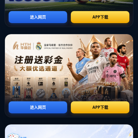
盟顶级比赛中的表现常常令人称赞。特别是2021年的季
后赛，布克带领太阳队杀入总决赛，展示了高效得分和
稳定心态。
而米切尔的季后赛表现同样不遑多让，就以2018年新秀
赛季带领爵士爆冷击败雷霆为例，他以场均多次30+的
表现迅速扮演
关键先生
角色。在2020年的季后赛中，他
与贾马尔·穆雷上演了1V1得分大战，这进一步印证了米
切尔在关键时刻的表现力。
团队影响力：谁是更强队魂？
布克展现出的领导力在太阳队重建过程中尤为明显。他
不仅是球队战术的中心，还能通过高效串联，激发队友
的潜力。如今的太阳队已然成为冠军争夺者之一，这与
布克身为核心的大局观息息相关。