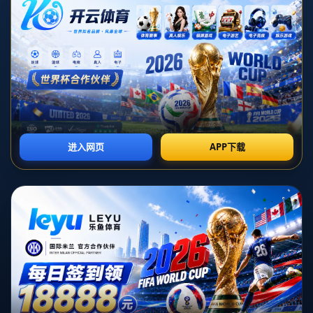
发布日期：2026-08-07T06:30:27+08:00
谁更强？布克与米切尔的进步之路
在NBA联盟中，得分后卫一直是备受关注的位置。从13
号秀脱颖而出的德文·布克和多诺万·米切尔，成为近些
年最耀眼的年轻球员代表。两人皆是球队的绝对核心，
但谁的表现更胜一筹？本篇文章将从多个维度深入探讨
他们的成长以及影响力差异。
技术全面性对比：布克的细腻与米切尔的爆发
德文·布克自进入联盟以来就以
精准的投篮技术和全面的
得分手段
闻名。他的中距离跳投、三分能力极强，与此
同时，他在组织进攻上不断展现出成长。从早期单纯专
注于得分到后期逐渐成为太阳队进攻组织的关键一环，
布克的全面性使他更加不可替代。
相比之下，多诺万·米切尔则以
超强的运动能力和突破爆
发力
吸引了观众。他的控球技术配合出色的步伐和篮下
终结能力使他在场上显得极具威胁。此外，米切尔在防
守端的专注度也值得称赞，这使他成为更多合同对手眼
中的"难啃的骨头"。然而，从综合得分手段的多样化来
看，布克略具优势。
数据分析：整体输出谁更亮眼？
通过历年数据对比，布克在得分总量、效率值，以及联