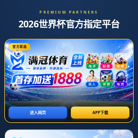
新闻中心
分类
尤文3-2逆转揽70分锁定欧冠，伊尔迪兹穆阿尼双
星闪耀