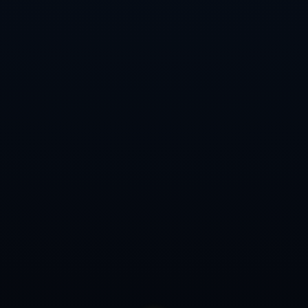
另一方面，与队内老将的默契配合，又提升了组织调度
效率。
尤文在培养年轻新星中尽显战略眼光：他们不会急于让
球员承担过多压力，而是循序渐进，让球员在适应中爆
发。
伊尔迪兹的崛起不仅是他个人的成功，也是球队体
系化管理的胜利
。
通过这场比赛，尤文图斯不仅向外界展现了他们争夺欧
冠的资格，更让人看到了一个具有未来竞争力的团队。
无论是技术策略调整，还是点兵点将的精准眼光，70分
背后传递的是尤文图斯不屈的精神与积极革新的态度。
上一篇 : 媒体人解读：山东内线抗衡北控，联
盟格局生变
下一篇 : 金球奖赔率排行：拉菲尼亚领跑，姆
巴佩紧随其后，皇萨多达七将上榜前十
友情链接：
杏彩网站
甘肃省临夏回族自治州东乡族自治县汪集乡