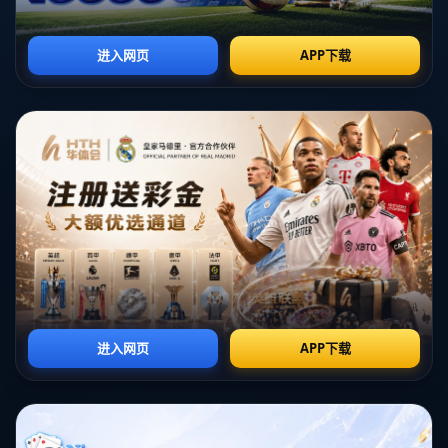
穆阿尼彰显致命一击能力
穆阿尼这一名球员的加盟，原本对很多球迷来说是一个
“未知数”，但他用行动证明了自己的价值。在逆转战局
的关键时刻，穆阿尼利用对方防守站位的问题，抓住机