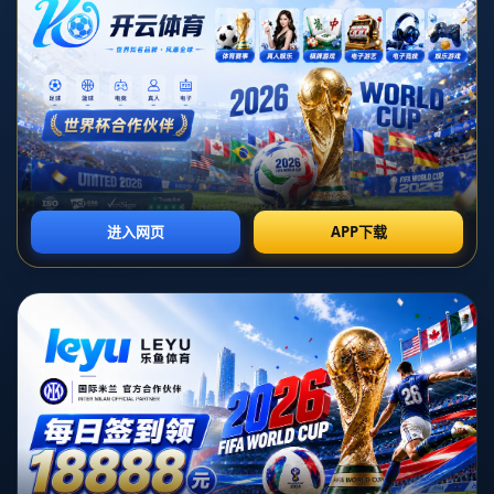
发布日期：2026-08-07T06:30:28+08:00
NBA焦点战：班凯罗统治内线 魔术客场力克奇才
魔术与奇才的对决吸引了大量球迷的关注，这场比赛不
仅彰显了年轻球星的成长，更展现了团队协作的力量。
全场比赛，班凯罗打出了震撼的数据，滑翔般地取下33
分、18个篮板和8次助攻，而小瓦格纳则贡献了27分，
为魔术提供了稳定的火力支持。这场较量可谓让人热血
沸腾。
班凯罗用数据证明实力
班凯罗是这支魔术队的重要核心，他用全面且强悍的表
现诠释了领袖风范。当面对奇才的内线防守时，他毫不
畏惧，连续强攻篮下，并在关键时刻通过二次进攻拿下
重要分数。尤其是在第三节，他通过篮板争抢和精准分
球帮助球队打开局面。
这样的表现不仅展示了班凯罗的
个人能力，更展现了他对比赛节奏的深刻理解。
在全场比赛中，班凯罗的
篮板数据
十分亮眼，这无疑是
他统治内线的关键。通过策略性的卡位与敏锐的反应，
他多次限制奇才的二次进攻机会。这种高效的进攻、防
守转换是现代篮球中不可或缺的品质，而班凯罗为魔术
树立了绝佳榜样。
小瓦格纳的得分机制成为致胜因素