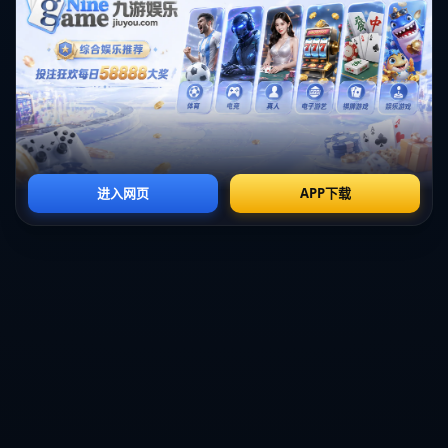
魔术以团队协作赢得胜利
魔术全队的表现是他们胜利的关键。在小球战术盛行的
时代，围绕高效篮板争抢与快速反击建立的战术体系显
得尤为重要。无论是班凯罗的全面发挥，还是小瓦格纳
的得分，
都离不开整个团队的密切配合与清晰分工。
此役之后，魔术不仅展现了他们年轻球员的成长潜力，