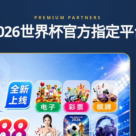
首页
关于我们