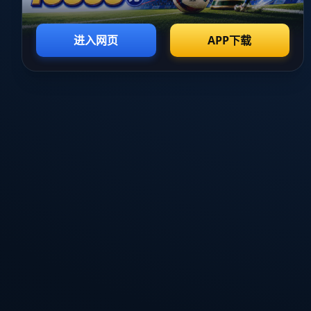
< 返回列表
发布日期：2026-08-05T06:30:25+08:00
中国三人篮球再次迎来高光时刻
在全球体育竞技中，三人篮球作为一种快节奏、高
发展的一次重大突破。这样的成绩无疑彰显了中国
三人篮球的特点与竞技魅力
三人篮球不同于传统五人制篮球，更注重速度、技
而中国在该领域的不断突破，无疑正在重新定义世