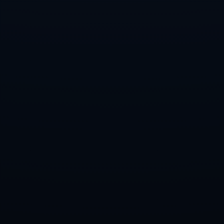
人瞩目。例如，男队核心球员张某，凭借其出色的场上判断与灵
女队的一位年轻锋线球员王某，则以其稳健的篮板争夺和全面的
国际舞台上展示了中国年轻一代的风采。
度，从选拔人才到优化训练技术，无不体现了对这一项目的重视
不断发展，也为优秀球员提供了更多实战机会，使其能够在国际比
略的一部分。目标不仅仅是争取更多胜利，更是推进篮球运动的
奋人心的历史性时刻。它不仅让国人见证了中国篮球的潜力，更
度的挑战，我们有理由期待他们再创辉煌！
遥领先