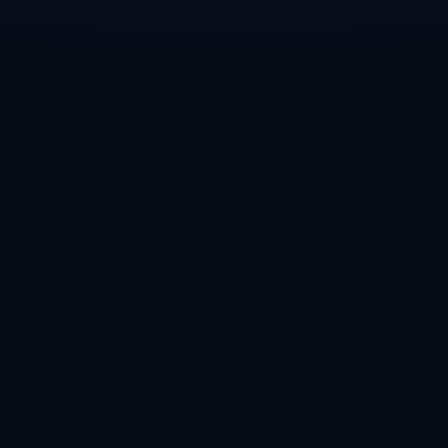
注重整体压迫与中场控制，试图通过高位逼抢打乱深圳
的出球节奏。而深圳在应对之余，则通过个人能力与边
路推进寻找反击空间，试图在对手重心前压的空档中制
造杀机。
从场面走势来看，廊坊在控球率和射门次数上略占上
风，但真正的黄金机会并不比深圳多太多。这也反映出
深圳在防守端的成熟度：他们深知客场首回合的首要任
务是“不被打垮”，因此在阵型站位上始终保持足够的谨
慎，没有被对手的节奏带乱。当两队最终战成平局，比
分不仅合情合理，也为次回合埋下了足够的戏剧张力
——谁能在心态与细节上处理得更好，谁就更接近这个
赛季的最高荣誉。
从次回合前景来看，冠军悬念的核心在于两个层面：其
一是临场指挥与应变能力，一旦出现比分落后的一方，
如何迅速调整阵型与用人，将直接决定比赛走向；其二
是球员心理承压能力，尤其是面对可能“决定职业生涯走
向”的比赛，谁能在巨大压力下依然正常发挥，谁就更有
机会成为关键先生。无论最终冠军花落谁家，这场两回
合的较量，对廊坊与深圳而言，都是一次关于团队成熟
度的“综合测验”。
淘汰赛第二轮的十字路口 冲乙成功的深层意义