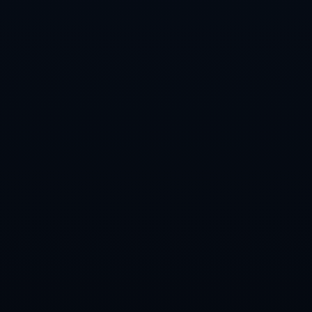
回顾整个淘汰赛第二轮，无论是广西恒宸、彬州辉龙的
冲乙成功，还是廊坊与深圳在决赛首回合的势均力敌，
都在提示一个共同主题——中冠与中乙的界限正在变得
更具竞争性。过去，外界常把中冠视作“半业余联赛”，
而如今，多支球队在战术素养、体能储备和比赛强度
上，都已经接近职业化标准。这种整体水准的提升，意
味着未来的中乙联赛将面对更大压力：新军并不只是来
“保级”，而是有潜力快速搅动排名格局。
从行业角度看，冲乙成功不只是球队的荣誉，更是地方
足球生态的一次升级。当一支球队进入职业序列，意味
着城市在青训投入、场地建设、球迷运营与品牌推广等
多个维度都要做出相应提升。广西恒宸背后的广西足
球，彬州辉龙所在的彬州城市形象，都将在接下来的几
年内因中乙舞台而获得更多曝光和资源，这种溢出效
应，才是联赛升降级制度真正的价值所在。
从球员个体命运的角度，淘汰赛第二轮同样是一个带有
“命运转折”意味的关口。那些在关键场次中发挥出色的
球员，不仅帮助球队实现冲乙目标，也为自己赢得了在
更高平台展示能力的机会；而在决赛首回合中，能在廊
坊与深圳对决里挺身而出的年轻人，很可能会成为未来
转会市场上的热门对象。淘汰赛不仅是结果的筛选，更