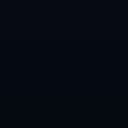
望”就会在日常的操场 在夜晚灯光点亮的社区球场上持
续闪烁
中国之队走进金华的长远想象
站在今天回望 这可能只是中国足协中国之队赛事版图扩
容的一个节点 但从长远看 它有机会成为一个重要的象
征 金华之于中国队的意义 或许并不仅是某一场胜负的
记忆 而是一个关于“重建信任 重构路径 重燃信心”的起
点 当越来越多孩子在谈起梦想时 不再羞于说出“我想为
中国队出场” 当越来越多地方城市愿意围绕足球调整公
共资源配置 当越来越多企业 报社 社区把足球视作城市
文化的一部分而非边缘项目 那么 中国队的“希望”就不再
只是寄托在某位天才球员 或某个短期成绩之上 而是散
落在像金华这样的城市里 被一代代普通人默默点亮
中国足协中国之队赛事走进金华 让我们看到了一种不同
以往的姿态 它不再只把焦点放在聚光灯最强的中央城市
而是愿意走进那些有热情 有潜力 也有耐心的地方 在这
里 中国队不只是来打一场比赛 而是来播下一颗种子 而
金华 也正在用自己的方式回应这份信任 把一场赛事变
成一座城市的集体记忆 把一份激情变成推动中国足球向
前的真实力量