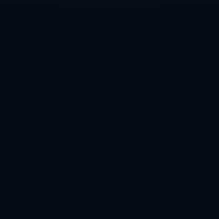
有历史数据可供参考 是否允许在比赛中进行滚球投注且
结算及时 如果玩法多却解释模糊 结算结果常常出现争
议 那么再刺激的盘口也不值得冒险
客服响应与平台口碑是验证真伪的最后一步
在实际体验中 很多人只有在遇到问题时 才会意识到客
服服务的重要性 一个专业的世界杯下注网站 应提供多
种客服渠道 如在线聊天 邮件 电话或社交软件等 并且回
复速度要相对及时 页面中的帮助中心 常见问题 FAQ等
内容是否详细 也是判断专业程度的一个窗口 有的平台
看起来界面华丽 但一旦出现充值不到账 赔率异常等问
题 客服不是长时间不回复 就是用模板话敷衍 无法给出
明确解决方案 这类信号都说明平台的服务体系不够成熟
从口碑方面来看 选择世界杯安全下注平台时 不宜只参
考单一网站的评论 要综合多个渠道的信息 比如独立论
坛 玩家社区 专业测评网站等 注意区分明显的广告软文
与真实用户的长期体验分享 例如 如果多数用户提到“提
现正常 但赔率一般”“客服响应快 广告不算多”等评价 说
明平台虽然不一定有最高的奖励 但在稳定性和安全性上
表现较好 相反 若频繁出现“不能提现”“说我违规封号”
“让加私聊处理”的评价 即便有部分好评 也需提高警惕
合理控制投注节奏 才能真正享受世界杯