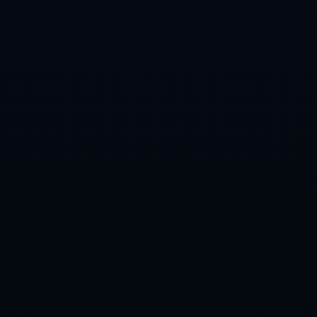
即便选择了相对可靠的世界杯下注网站 也不意味着可以
毫无节制地下注 资金管理和风险控制同样是安全的一部
分 理性的玩家通常会提前设定预算 只使用闲置资金参
与世界杯下注 且不会在短时间内频繁加注或试图通过
“翻本”来弥补损失 同时 不盲目相信所谓“内幕消息”“稳
赚组合”等宣传 把下注当作提升观赛乐趣的一种方式 而
不是快速致富的途径
在实际案例中 也有玩家因为过度追逐赔率 而忽视了平
台本身的风险 小李曾在世界杯期间同时注册了三个网站
其中两个是业内口碑不错的老牌平台 另一个则是新上线
的高赔率站点 起初 他在新平台几场比赛中连赢 便逐渐
加大投注金额 最终在一场焦点大战中投入了远超预算的
资金 没想到赛后平台以“异常投注”为由 拒绝结算 并要
求提供大量证明材料 在多次沟通无果后 小李才意识到
问题 若一开始就优先选择安全稳定的平台 并坚持自己
的资金计划 结果很可能完全不同
综合来看 选择世界杯安全下注平台既是技术判断 也是
心态考验 通过从牌照合规 资金安全 数据加密 赔率合理
性 客服口碑等多个维度进行交叉验证 再结合自己对足
球和投注的理解 才能在享受世界杯激情的同时 更安心
地参与下注 把风险控制在可承受范围内 将注意力真正
放在比赛本身的精彩和乐趣之上