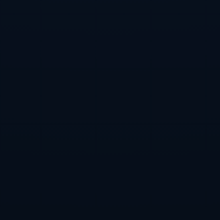
数据加密与隐私保护决定你敢不敢长期使用
随着网络攻击与信息泄露事件频繁发生 一个真正可靠的
世界杯下注平台 必须具备完善的隐私保护机制 在浏览
与下注过程中 地址栏是否显示https加密协议 是否有清晰
的隐私条款 是否承诺不向第三方出售或泄露用户数据
都是需要重点关注的细节 一些正规的国际平台会公开其
采用的加密技术和安全认证机构 比如SSL证书 安全审计
报告等 这些细节看似专业 却能体现平台对用户安全的