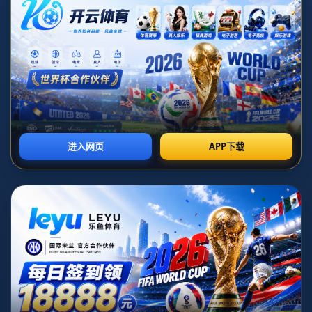
发布日期：2026-08-07T06:30:28+08:00
世界杯投注经典案例与成功策略深度剖析
每到世界杯，球迷和投注者情绪都会被放大：有人一夜
暴富的传说被不断讲述，也有人因为盲目跟风而铩羽而
归。真正值得关注的，其实不是某一次“压中比分”的运
气，而是那些经得起推敲的长期盈利思路与可复制的成
功策略。本文围绕“世界杯投注经典案例与成功策略”，
尝试从真实场景出发，拆解投注背后的逻辑，让激情不
再被情绪驱动，而是被理性与数据引导。