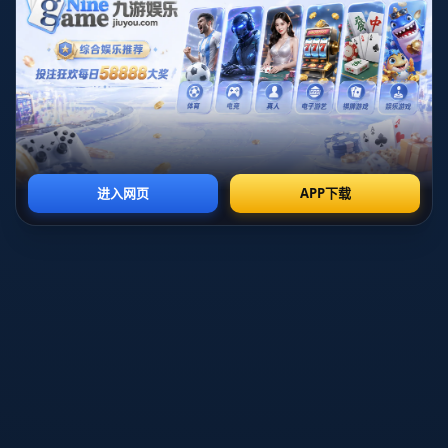
理解世界杯投注的本质
世界杯作为四年一度的顶级赛事，信息密度极大：赛程
紧凑、对阵焦点集中、舆论声量巨大，再加上各类盘口
与玩法层出不穷，使得投注在短时间内变得异常“热”。
从本质看，世界杯投注并不是“凭感觉猜球”，而是围绕
概率、赔率与价值展开的博弈。简单说，当某一结果发
生的真实概率高于赔率隐含的概率时，就存在所谓的“价
值投注”。那些经典成功案例，无一不是在情绪汹涌的人
群中，保持了对“价值”的耐心追寻。