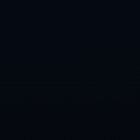
望”。与其说他们输给了盘口，不如说输给了自己的情
绪。真正值得借鉴的成功策略，往往强调提前制定计
划：包括投注场次筛选标准、单场资金比例上限、何时
暂停下注、如何复盘，以及如何记录每一笔投注背后的
理由和结果。长期坚持下去，这本“个人案例集”会远比
任何所谓大神推荐更可靠。
从经典案例中提炼可执行策略
综合上文，无论是冷门中的理性下注，还是利用盘口走
势与信息差的布局，抑或是数据分析结合直觉的玩法，
都指向同一个核心：世界杯投注的成功更像是一种严谨
的“小型投资行为”而非一次次激情冒险。可执行的策略
包括：提前锁定少量熟悉的球队和小组，避免全盘撒
网；优先寻找赔率与真实概率不匹配的“价值点”，而不
是只追求高回报冷门；保持独立判断，不被情绪化舆论
推着走；严格执行资金管理与止损规则。只有在这种框
架下，经典案例才能被真正理解为“可学习的经验”，而
不仅是别人夜谈中的传奇故事。
上一篇 : 世界杯投注平台服务评价：哪个平台