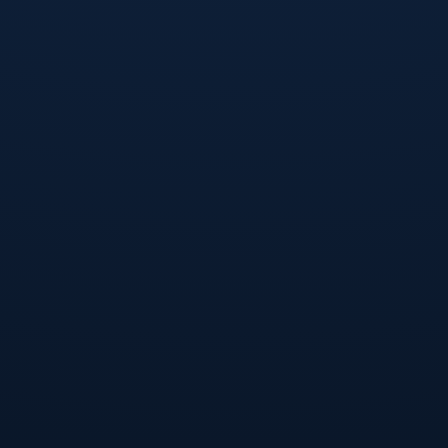
，某国内直播平台在进球前30秒，弹幕区瞬间被紧张情绪刷屏：
瞬间被“进啦”“封神了”“这脚射门太狠了”刷屏。平台后台数
“共同参与的现场”，球迷不再只是看客，而是情绪场的一部分。