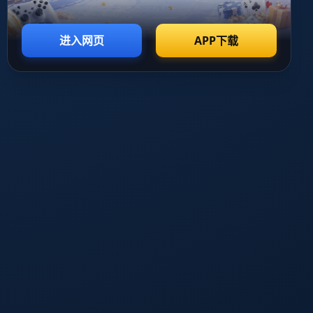
当前位置：
首页
>
新闻中心
喊。正是这种仿佛“被瞬间拉到球场边线”的代入
，正在重构人们观看世界杯的方式，也重塑着“足球
。高清、4K甚至8K直播，让球员脸上的汗珠、草
选择自己喜欢的画面。这样的功能在以往是电视导演
从“看热闹”升级为“看门道”。
助威、教练指挥声和裁判哨音进行层次化处理，在耳
真体验，让“跟随足球狂热”不再是宣传语，而是一
足球狂欢中来。即时弹幕、评论区、比分预测、虚拟
迷同处一座看台，把“一个人的深夜观赛”变成“无