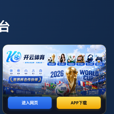
产品中心
新闻动态
联系杏彩网站