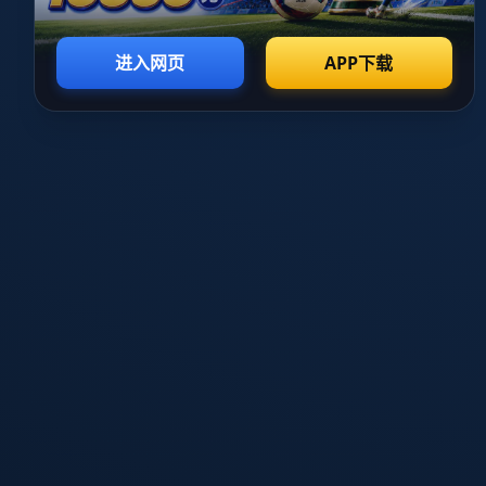
< 返回列表
发布日期：2026-08-07T06:30:28+08:00
世界杯直播平台直击现场 跟随足球狂热
当哨声响起的那一刻，不在球场的人们，情绪却并
感，让世界杯直播平台成为球迷记忆的一部分。从
狂热”在数字时代的表达方式。
赛事不止是转播 更是沉浸式现场体验
如果说传统电视转播只是“告诉你比赛在发生什么”
皮飞溅的每一片叶屑都清晰可见；多机位自由切换
才能掌控的“权力”，现在被交到了普通球迷手中。很
更进一步，临场音效也成了打造“直击现场”感的
机或音响中形成立体声场。当你在夜深人静时戴上
种可以被切实感知的情绪共振。
互动功能让球迷不再是旁观者
世界杯直播平台的核心价值，不仅在于画面有多清
应援团等功能，使得观赛不再是一种孤独行为。哪怕
形看台上的万人合唱”。