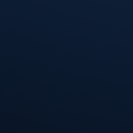
一个典型案例是某届世界杯小组赛的一场绝杀比赛
要买入最后一次比分预测。当绝杀进球出现时，屏幕
上。这类场景说明，直播间正在从“被动观看”变成