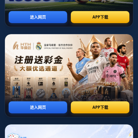
限定使用期限,引导用户持续关注后续比赛。玩家在参与
这类活动时,应特别留意
使用规则和有效期
,避免出现“领
了不少券却来不及用”的情况。
串关加奖和满额加成 提升高阶玩家的参与度
针对熟悉足球赛事的老玩家,世界杯竞猜平台往往会推出
串关加奖和满额加成等提升回报率的特别活动。所谓串
关,就是将多场比赛的竞猜结果串联在一起,全部命中才
能获奖,风险更高而回报也更可观。世界杯期间,不少平
台会设置“二串一加奖”“三串一额外奖励”“多场命中瓜分
奖池”等玩法,例如:完成三场世界杯小组赛胜平负串关并
全部命中,原本赔率基础上额外增加10%甚至20%的奖
金。此类活动在规则上相对复杂,但对喜欢研究赛程、战
术和数据的用户具有强吸引力。需要注意的是,加奖并不
改变竞猜本身的风险属性,玩家仍应根据自己的资金和认
知水平控制投注金额,避免被“超高回报”的字眼冲昏头
脑。
积分任务和等级体系 激活整个世界杯周期
为了延长用户的活跃时间,不少世界杯竞猜平台推出积分
任务和等级体系,通过签到、完成指定竞猜任务、参与互
动社区等方式积累积分,再使用积分兑换奖品或竞猜券。
和单一“押中即可获奖”的传统模式相比,积分体系更偏向
于打造一种长期陪伴式的体验,让玩家即便在非热门比赛