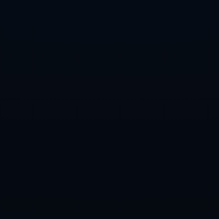
对于玩家来说,能否在参与各类加奖、串关和瓜分奖池活
动时,同时关注这些理性提醒,往往决定了自己是把世界
杯竞猜当作娱乐体验还是滑向过度投入的边缘。