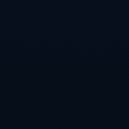
新手引导和模拟竞猜 为零基础用户降低门槛
世界杯期间,大量对足球和竞猜并不了解的新手涌入平
台。为了避免用户“看不懂玩法就流失”,不少平台会推出
新手引导活动和模拟竞猜专区,通过不涉及真实资金的模
拟玩法,帮助新用户理解胜平负、让球盘、大小球等基本
概念。有的平台会设置“新手训练营”,完成几次模拟竞猜
即可获得少量真实竞猜券,鼓励用户从实践中学习。在这