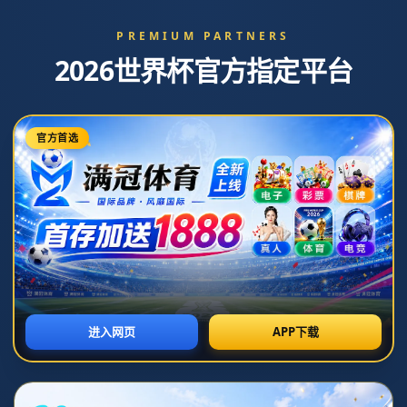
新闻中心
分类
世界杯竞猜平台有哪些特别活动