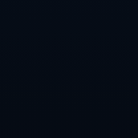
风控提示与理性参与倡导 也是特别活动的一部分
值得注意的是,在合规和社会责任日益受到重视的背景
下,越来越多的世界杯竞猜平台会把理性参与提醒也设计
成一种特别活动形态。例如,在用户连续多场失利后弹出
“理性消费提示”,在世界杯关键节点推出“设定预算上限
赢得安心世界杯”的专题页面,甚至通过完成“理性参与测
试问卷”发放小额竞猜券,引导玩家进行自我评估。这些
看似“非盈利”的设计,实际上是平台试图在激烈的市场竞
争和监管环境中,平衡用户体验与风险控制的一种策略。