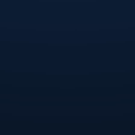
和排行榜活动,来强化社群氛围和竞争感。瓜分奖池往往
采用“完成指定任务或命中指定玩法即拥有瓜分资格”的
模式,例如“在世界杯小组赛阶段累计命中五场比赛,即可
参与千万奖金瓜分”。这种玩法既增加了用户的参与深
度,也推动玩家长期跟进更多场次的赛事。此外,排行榜
活动会按照累计收益、命中率、连红场次等指标进行排
名,前几名通常会获得额外奖励或荣誉称号。对于部分平
台而言,排行榜兼有“内容生产者筛选”功能,表现稳定的高
命中玩家可能被邀请成为赛事推荐达人,进一步带动平台
内容生态和讨论氛围。
主题活动与周边联动 打造跨界世界杯体验