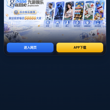
队胜率下降而非弱队暴涨 即 强队可能只有 60 到 70 的
胜率 剩下的 30 到 40 便是冷门产生的真实空间 从理性
角度看 冷门不是 1 的奇迹 而是那 30 到 40 的自然体现
只是人们更愿意记住结果极端的那一部分
更值得注意的是 某些模型对世界杯特殊性捕捉不足 例
如 世界杯比赛具有高度的心理压力与舆论环境 一场小
组赛可能承载着国家荣誉 赞助合同与教练前途 这类隐
形变量难以被量化 但会显著影响球员发挥 当模型过于
依赖历史对战和长周期联赛数据时 就容易高估传统豪门
的稳定性 忽略他们在高压场景下的波动 这也是为何看
似科学的预测仍然频繁被冷门击穿的原因之一
心理与舆论 强队包袱弱队红利
谈到冷门 不得不提心理因素 在世界杯这样的全球舞台
上 强队通常背负着沉重的期望值 球员被要求必须晋级
必须争冠 任何失误都会被放大 在这种氛围之下 强队往
往会在首战或关键战中出现畏手畏脚的情况 尤其是当对
手采用密集防守反击时 每一次失误都会放大为心理压力
的递增
相反 弱队在大多数时候处于心理红利区间 当外界普遍
认为他们输球是正常结果时 球员得以在相对轻松的心态
下比赛 一旦开局出现有利局面 比如率先进球 或门将完
成几次关键扑救 整支球队的信心会被迅速放大 从而提