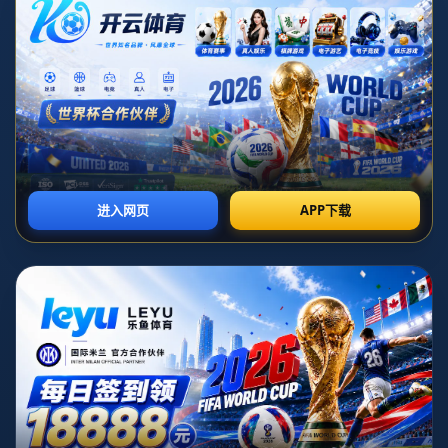
发布日期：2026-08-08T06:30:22+08:00
世界杯预测冷门爆出可能性探讨
在每一届世界杯开赛之前，关于夺冠热门和黑马球队的
讨论都会占据球迷的视野，而在所有话题中，冷门永远
是最具戏剧性的一个。强队出局、弱旅逆袭、临门一脚
改变命运，这些瞬间不仅令预测模型失效，也不断提醒
人们 足球比赛远不是纸面实力的简单比拼。本文将围绕
世界杯预测中的冷门爆出可能性，从数据逻辑、心理因
素与战术层面进行梳理，并尝试回答一个看似简单却极
难量化的问题 冷门究竟有多大概率发生
冷门的本质 概率而非奇迹
在大众语境中 冷门常被描述为奇迹或意外 但在概率论
的视角下 冷门其实是低概率事件的正常呈现 世界杯作
为短周期高强度的锦标赛 每支球队在小组赛往往只有三
场比赛 淘汰赛更是单场定生死 这意味着 即便一支公认
的强队拥有明显的整体实力优势 也会在有限的样本中暴
露出波动 从而为爆冷埋下伏笔 用简单的话说 就是时间
太短 容错太低 因此 在讨论世界杯预测时 如果忽略了这
种赛制属性 只盯着世界排名与身价 就很容易对冷门的
概率估计不足