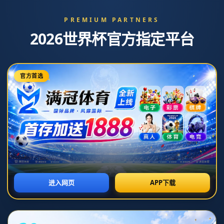
新闻中心
分类
高诗岩6秒2断王岚嵚 神勇发挥助山东追分