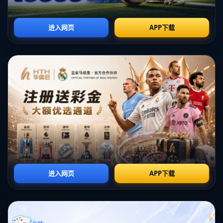
历史总结与案例
高诗岩的精彩表现不仅引发了球迷的热议，也让人不禁
想起其他篮球传奇的类似高光时刻。例如，NBA名将斯
科蒂·皮蓬在1994年对阵纽约尼克斯的比赛中，在最后关
头的连续抢断与得分，帮助球队成功逆转。这类历史经
典案例说明了防守在篮球比赛中的关键作用，也与高诗
岩这次的表现相得益彰。
关键词的重要性
在体育比赛中，
防守
能力往往被认为是
冠军球队
不可或
缺的一环。高诗岩利用其
极致的防守技巧
和
敏锐的场上
判断
，在短短的6秒内改变了比赛的走向。这种表现不
仅仅局限于个人技术，更是他长期训练和比赛经验积累
的结果，为我们展示了一个
全面篮球运动员
的真正价
值。