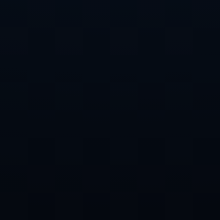
合，甚至不惜“自黑”、“预判打脸”来拉近与观众的距
离。他这种轻松又不失专业的表达方式，使得“打下路肯
定不骂你”这一句台词迅速出圈，为电竞爱好者津津乐
道。
案例分析：2023年LPL春季赛某场比赛中，管泽元在比
赛初期预言选手将针对下路做强攻，虽然当时战术偏向
中路，但随着时间推进，双方争夺龙资源的侧重点确实
逐步向下路倾斜，最终一方彻底占领主动。对比赛后复
盘与解说内容，观众发现管泽元的预判实际远超实时表
现。这不仅证明了他的分析能力，也展现了“打下路”这
一电竞哲学背后战术选择的不可逆逻辑。
总之，将专业知识与幽默语言结合，用顶级预判为观众
提供视角，引导电竞观赛体验，这就是“管泽元式解说”
的魅力所在。
上一篇 : 威少边线持球演技绝妙骗尚帕尼犯规
下一篇 : 高诗岩6秒2断王岚嵚 神勇发挥助山东
追分