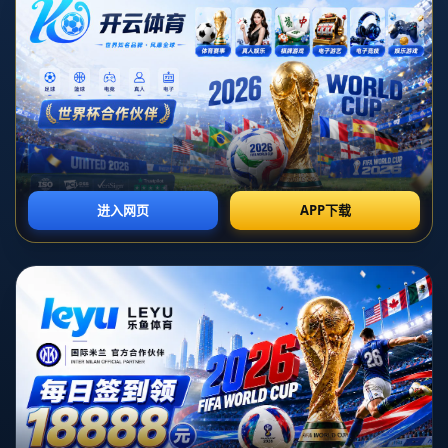
发布日期：2026-08-05T06:30:25+08:00
这就是专业解说的顶级预判吗？管泽元：打下路肯定不
骂你
电竞比赛的实时解说不仅是一种艺术，更是对游戏理解
的极度考验。"管泽元"作为LPL赛区知名解说员，以其
专业、精准且幽默的解读深受观众欢迎。尤其是他独到
的下路打法预测，频频“神预言”，给众多LOL粉丝带来
了独特的观看体验。那么，他为什么会在解说中强调“打
下路肯定不骂你”？这句话究竟蕴含了哪些电竞哲学与赛
场策略？让我们深入探讨背后的逻辑。