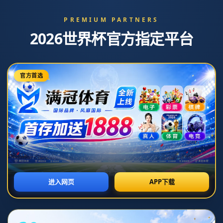
新闻中心
分类
专业解说的巅峰预判：管泽元下路金句再现！