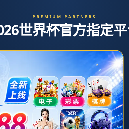
首页
关于我们