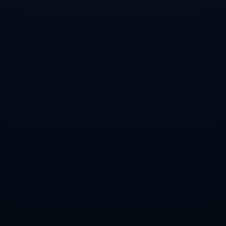
凭借出色的体能和力量完成了一次关键的篮板争夺，为球队争取
度在近期进一步提升，几乎每天都在挑战自己的极限，为的就是
突破
他们不仅为球员量身定制训练计划，还会在训练中实时调整，确
工作的核心。通过对洛夫顿的体能数据、力量指标进行监测，团
发力有所下降，立即调整了训练重点，增加了针对性的跳跃和冲
夫顿能够在备战季后赛的道路上稳步前行。
突破
烈讨论。不少人表示，看到洛夫顿如此刻苦的
力量训练
，对他在
夜。*“洛夫顿的努力，值得我们每一个人学习。”*一位球迷在
团队还需要面对诸多挑战。但无论结果如何，他用汗水书写的备
，联赛才是球队核心