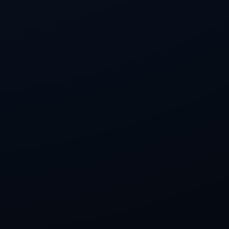
到了宝贵的进攻机会。这背后，正是日复一日的
力量
在季后赛中不留遗憾。
保每一次努力都能转化为赛场上的表现。体能师在分
队能够及时发现问题并优化训练方案。
刺练习。这样的细节调整，虽然看似微小，却在比赛
季后赛的表现充满期待。也有球迷感慨，职业球员的
评论中写道。
战故事，已经为球迷们带来了足够的感动和期待。