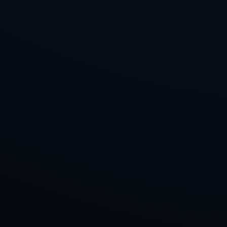
以去年季后赛某场比赛为例，洛夫顿曾在最后时刻
训练
积累的结果。体能师也表示，洛夫顿的训练强
体能师的作用：科学训练助力球员
在洛夫顿的训练日常中，体能师的作用不容忽视。
享洛夫顿训练日常时提到，科学的数据分析是他们
例如，在一次训练后，体能师发现洛夫顿的下肢爆
中发挥了重要作用。
科学训练
和
个性化指导
，让洛
球迷热议：洛夫顿的努力能否换来
洛夫顿的训练日常一经发布，便引发了球迷们的热
成功从来不是偶然，背后是无数个无人问津的训练日
当然，季后赛的舞台充满不确定性，洛夫顿和他的
上一篇 : 斯科尔斯：阿莫林英超表现随缘不在乎胜负