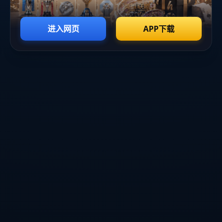
能师分享洛夫顿力量训练日常：全力冲刺季
赛希望
备战季后赛的过程往往比比赛本身更加艰苦。近日，体能师在社
现出惊人的毅力和专注度，这不仅让人感叹他的职业态度，也让
日常，以及他如何在关键时刻全力以赴。
从视频中可以看出，他的训练内容包括深蹲、硬拉以及核心肌群
范性和爆发力的提升。*“每一个动作都要做到极致，才能在比赛
篮，力量的支撑都至关重要。
练。体能师透露，为了模拟季后赛高强度的比赛节奏，洛夫顿每
战斗力。
战
体能上的准备，更是一场心态上的博弈。洛夫顿深知，季后赛的
成每组训练后都会与教练团队讨论细节，力求改进。
这种对细节