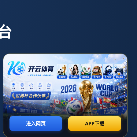
产品中心
新闻动态
联系杏彩网站