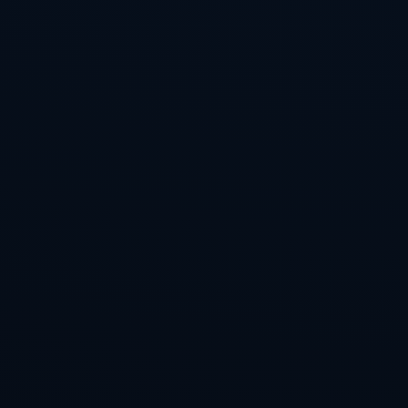
管力度和政策差别巨大，有些地区是严格禁止，有
免因为一时冲动踩到红线。任何入口地址再“稳定
入口地址为何频繁更换
许多人会疑惑 为什么同一个平台的世界杯外围入口
拦截和平台自我规避密切相关。运营方通过更换域名
以为“入口变了就是跑路”，或者盲目跟着群里所谓
这一点对识别真假地址极为关键。