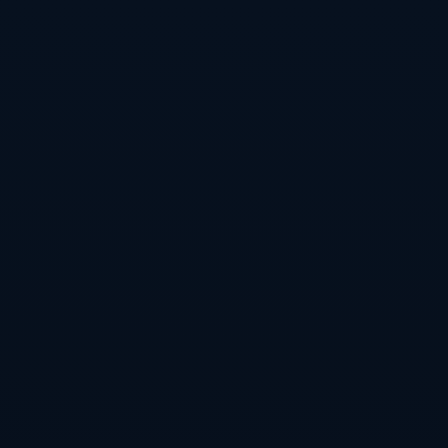
典型的例子是 埃及 喀麦隆 科特迪瓦 尼日利亚 加纳等多
支非洲豪强 在多个周期中轮流缺席世界杯 不是因为实