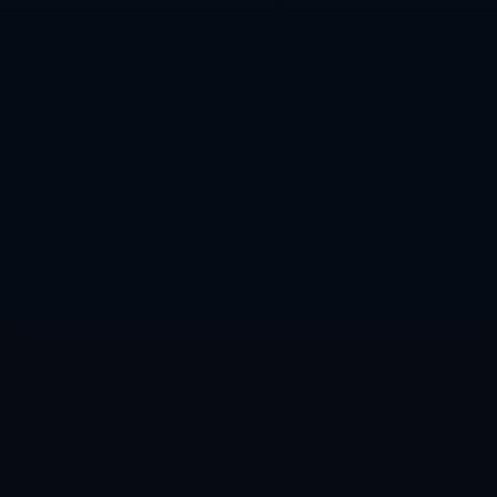
度的跳跃 大洋洲预选赛的难点 不在于洲内竞争 而在于
如何跨过附加赛那道几乎封顶的门槛 这也引发关于是否
应该进一步调整名额分配 与世界其他大洲更公平对接的
讨论
跨洲附加赛 世界杯外围赛的最后战场
跨洲附加赛可以被视为世界杯外围赛的最终关卡 也是戏
剧性最强的环节之一 各大洲的边缘球队在这里相遇 用
两回合或单场定胜负方式争夺最后的名额 其不确定性远
高于小组赛 例如 澳大利亚在尚属大洋洲足联时期 曾通
过击败南美第五名乌拉圭而成功晋级 这场胜利不仅改变
了那一届世界杯席位 也推动了澳大利亚日后转入亚足联
的格局调整 从此改变亚洲和大洋洲的预选赛生态