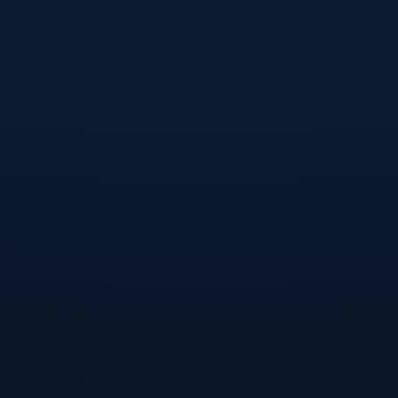
特往往在后两个阶段相遇 这使得 亚足联预选赛既有弱
旅的成长空间 也有强队之间高度对抗的戏剧张力
近年来 中国 日本 韩国之间的交锋 常被视为亚洲足球发
展方向的风向标 例如某一阶段预选赛中 中国队在主场
击败强敌韩国 引发关于战术革新和精神层面的广泛讨论
虽然最终未能稳定延续势头 但这种局部爆发体现出中游
球队的潜在上升可能 同时 如卡塔尔 沙特等中东球队在
本土化归化政策 清晰青训体系的推动下 在预选赛中表
现愈发稳定 成为亚洲出线格局中不可忽视的力量 亚洲
外围赛已经不再是东亚独角戏 而是一场区域足球现代化
进程的综合比拼
非足联预选赛 高密度天才与残酷名额限制
非洲拥有巨量足球人口和惊人的身体天赋 但在世界杯外
围赛中却面临极为苛刻的名额限制 这使得非足联预选赛
长期处于高风险 高淘汰率状态 非洲通常采用小组赛加
附加赛的形式 先通过多轮预选筛选出各小组头名 然后
由这些头名进行主客场对决 决出最终出线球队 这意味
着 哪怕是非洲冠军级别球队 也有可能在最后一轮附加
赛中功亏一篑