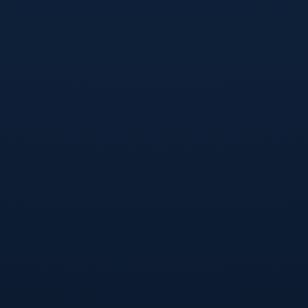
南美预选赛 主客场双循环的地狱强度
如果说欧洲预选赛是高手云集的分组赛 那么南美预选赛
则是纯粹的硬碰硬 南美足联采用所有球队主客场双循环
积分制 每支球队都要面对其他所有对手 一来一回几乎
无弱旅 这让南美区预选赛被普遍认为是世界上最难的外
围赛之一 整个过程更接近漫长联赛而非杯赛
在这样的赛制下 稳定性变得比一两场闪光更为重要 阿
根廷 巴西 乌拉圭等传统强队通常能凭借阵容深度和经
验长期占据上风 但智利 哥伦比亚 厄瓜多尔等队也常常
凭借高原主场 或极具侵略性的打法抢分 成为影响出线
格局的关键变量 以某届预选赛为例 智利曾通过一波强
势连胜压过哥伦比亚和巴拉圭 成功拿到晋级名额 而同
一周期内曾经出线常客则因客场战绩不佳跌出前列 在南
美区 每一分都具重量 每一个客场都是考验球队心理与
身体极限的试炼
亚足联预选赛 亚洲足球的分层与突破路径
相较于欧洲和南美 亚洲区预选赛的变化与改革更为频繁
以适应不断扩容的世界杯名额和亚洲内部实力差距较大
的现实 亚足联通常采用多阶段赛制 先通过第一阶段的
外围赛筛掉排名靠后的队伍 随后进行小组赛与最终阶段
的强强对话 亚洲传统强队如日本 韩国 伊朗 澳大利亚 沙