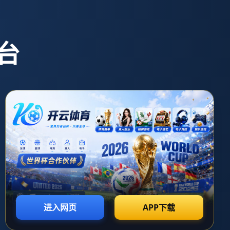
产品中心
新闻动态
联系杏彩网站