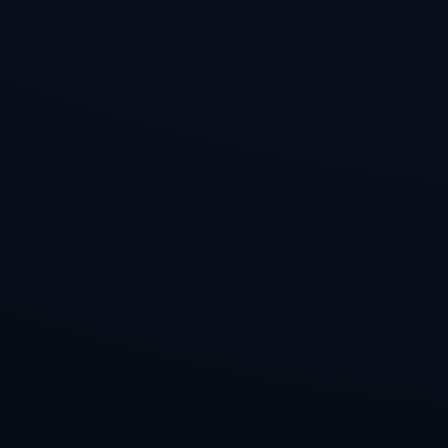
20
世
20