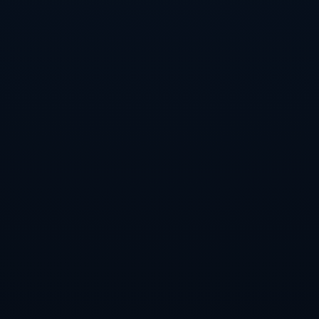
世界杯外围竞猜赛后复盘：分析结果提升未来战绩
26-08-04T06:30:25+08:00
界杯外围竞猜赛后复盘的核心价值 很多玩家在世界杯外围竞猜中，总结
世界杯下注与比赛数据分析方法大全
26-08-03T06:30:22+08:00
世界杯下注与比赛数据的黄金交集 每逢世界杯
世界杯比赛预测：热门球队的胜负趋势