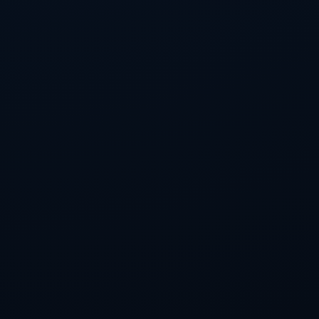
经验的方式还停留在“赢了就继续押同一支队，输了就换方向”这种朴素直
，投注市场就会被瞬间点燃，但真正能长期保持稳定收益的玩家，并不是情绪最激动的那