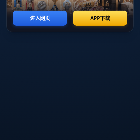
产品中心
什么是正规世界杯下注网