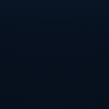
世界杯外围下注骗局揭秘：防止落入非法陷阱
新闻资讯
世界杯竞猜网站支持的主流支付方式
26-08-05T06:30:24+08:00
世界杯竞猜网站主流支付方式全解析 每逢世界杯